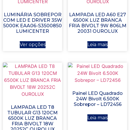
LUMINÁRIA SOBREPOR
LAMPADA LED A60 E27
COM LED E DRIVER 35W
6500K LUZ BRANCA
5000K EAA06-S3500850
FRIA BIVOLT 9W 806LM
LUMICENTER
20031 OUROLUX
Ver opções
Leia mais
Painel LED Quadrado
24W Bivolt 6.500K
Sobrepor – LD72456
LAMPADA LED T8
TUBULAR G13 120CM
Leia mais
6500K LUZ BRANCA
FRIA BIVOLT 18W
20252C OUROLUX