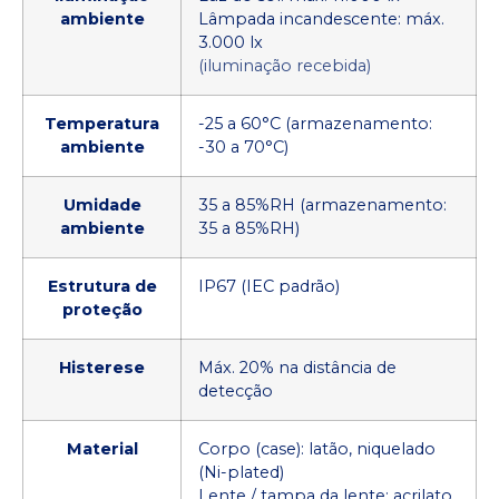
ambiente
Lâmpada incandescente: máx.
3.000 lx
(iluminação recebida)
Temperatura
-25 a 60°C (armazenamento:
ambiente
-30 a 70°C)
Umidade
35 a 85%RH (armazenamento:
ambiente
35 a 85%RH)
Estrutura de
IP67 (IEC padrão)
proteção
Histerese
Máx. 20% na distância de
detecção
Material
Corpo (case): latão, niquelado
(Ni-plated)
Lente / tampa da lente: acrilato