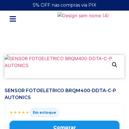
5% OFF nas compras via PIX
Materiais Elétricos
Automação Industrial
SENSOR FOTOELETRICO BRQM400-DDTA-C-P
AUTONICS
★★★★★
Em estoque
Comprar